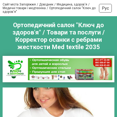
Сайт міста Запоріжжя
Довідник
Медицина, здоров'я
Рус
Медичні товари і медтехніка
Ортопедичний салон "Ключ до
здоров'я"
Ортопедичний салон "Ключ до
здоров'я" / Товари та послуги /
Корректор осанки с ребрами
жесткости Med textile 2035