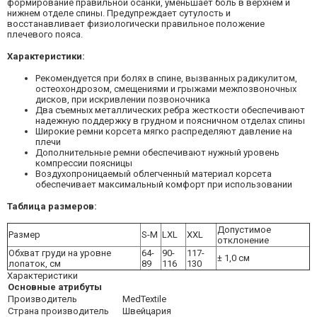
формирование правильной осанки, уменьшает боль в верхнем и
нижнем отделе спины. Предупреждает сутулость и
восстанавливает физиологически правильное положение
плечевого пояса.
Характеристики:
Рекомендуется при болях в спине, вызванных радикулитом,
остеохондрозом, смещениями и грыжами межпозвоночных
дисков, при искривлении позвоночника
Два съемных металлических ребра жесткости обеспечивают
надежную поддержку в грудном и поясничном отделах спины
Широкие ремни корсета мягко распределяют давление на
плечи
Дополнительные ремни обеспечивают нужный уровень
компрессии поясницы
Воздухопроницаемый облегченный материал корсета
обеспечивает максимальный комфорт при использовании
Таблица размеров:
Допустимое
Размер
S-M
LXL
XXL
отклонение
Обхват груди на уровне
64-
90-
117-
± 1,0 см
лопаток, см
89
116
130
Характеристики
Основные атрибуты
Производитель
MedTextile
Страна производитель
Швейцария