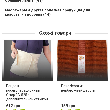
Соляные лампы (41)
Массажеры и другая полезная продукция для
красоты и здоровья (14)
Схожі товари
Бандаж
Пояс Nebat из
послеоперационный
верблюжьей шерсти
Ortop EB-525 с
дополнительной стяжкой
612 грн.
159 грн.
Є в наявності
Є в наявності