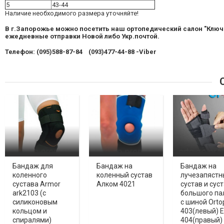
5
43-44
Наличие необходимого размера уточняйте!
В г.Запорожье можно посетить наш ортопедический салон "Ключ к
ежедневные отправки Новой либо Укр.почтой.
Телефон: (095)588-87-84 (093)477-44-88 -Viber
С
Бандаж для
Бандаж на
Бандаж на
коленного
коленный сустав
лучезапястн
сустава Armor
Алком 4021
сустав и сус
ark2103 (с
большого па
силиконовым
с шиной Orto
кольцом и
403(левый) E
спиралями)
404(правый)