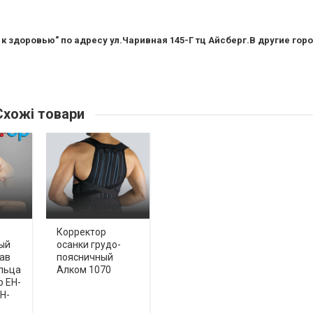
 здоровью" по адресу ул.Чаривная 145-Г тц Айсберг.В другие гор
хожі товари
Корректор
ый
осанки грудо-
тав
поясничный
льца
Алком 1070
p EH-
H-