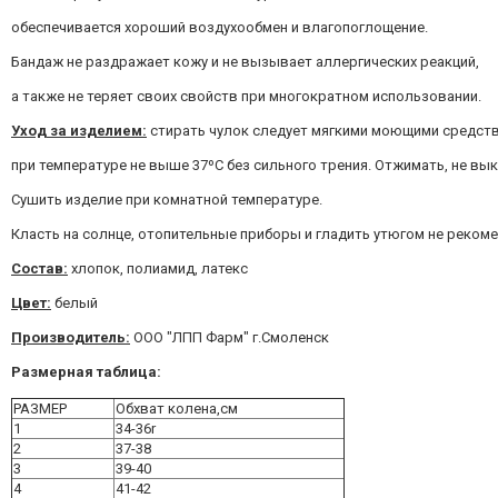
обеспечивается хороший воздухообмен и влагопоглощение.
Бандаж не раздражает кожу и не вызывает аллергических реакций,
а также не теряет своих свойств при многократном использовании.
Уход за изделием:
стирать чулок следует мягкими моющими средст
при температуре не выше 37ºC без сильного трения. Отжимать, не вык
Сушить изделие при комнатной температуре.
Класть на солнце, отопительные приборы и гладить утюгом не рекоме
Состав:
хлопок, полиамид, латекс
Цвет:
белый
Производитель:
ООО "ЛПП Фарм" г.Смоленск
Размерная таблица:
РАЗМЕР
Обхват колена,см
1
34-36r
2
37-38
3
39-40
4
41-42