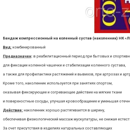
Б
андаж компрессионный на коленный сустав (наколенник) НК «
Вид:
комбинированный
Предназначен
:
в реабилитационный период при бытовых и спортивн
для фиксации коленной чашечки и стабилизации коленного сустава,
а также для профилактики растяжений и вывихов, при артрозах и арт
Кроме того, наколенник используется при занятиях спортом,
оказывая фиксирующее и согревающее действие на мягкие ткани
и поверхностные сосуды, улучшая кровообращение и уменьшая отечно
Действие:
наколенник хорошо растягивается в ширину,
обеспечивая физиологический массаж мускулатуры, не снижая естес
За счет присутствия в изделиях натуральных составляющих