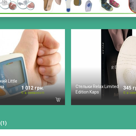
ий Little
 на
Стельки Relax Limited
1 012 грн.
345 г
Edition Kaps
Є в наявності
Є в ная
(1)