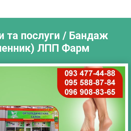
и та послуги / Бандаж
ленник) ЛПП Фарм