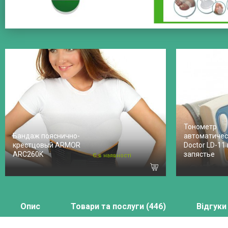
Тонометр
Бандаж пояснично-
автоматическ
крестцовый ARMOR
Doctor LD-11
ARC260K
запястье
Є в наявності
Опис
Товари та послуги (446)
Відгуки 