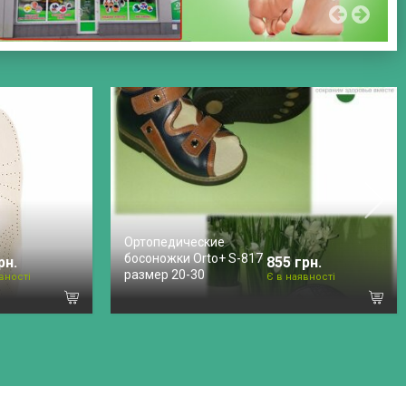
Ортопедические
босоножки Orto+ S-817
рн.
855 грн.
размер 20-30
вності
Є в наявності