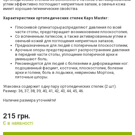
углем эффективно поглощают неприятные запахи, а овечья кожа
имеет хорошие гигиенические свойства.
Характеристики ортопедических стелек Kaps Master:
Плюсневой супинаторыраспределяют давления по всей
части стопы, предотвращает возникновение плоскостопия;
Со вспененным латексом, а также активированным углем и
овечьей кожей для поглощения неприятных запахов;
Предназначенные для людей с поперечным плоскостопием;
Арочные опоры предотвращают распространение давления
в передней части стопы, уплощение поперечной арки и
уменьшают боль;
Рекомендуется для людей с болезнями и деформациями ног:
подошвенный фасциит, косточки, плоскостопие, болезни
арки и голени, боль в лодыжке, невриномы Мортона,
пяточные шпоры.
Упаковка содержит одну пару ортопедических стелек (2 шт).
Размер: 36, 37, 38, 39, 40, 41, 42, 43, 44, 45, 46.
Наличие размера уточняйте!
215 грн.
Є в наявності