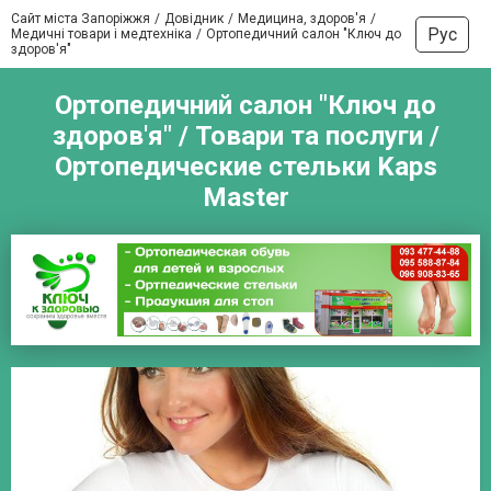
Сайт міста Запоріжжя
Довідник
Медицина, здоров'я
Рус
Медичні товари і медтехніка
Ортопедичний салон "Ключ до
здоров'я"
Ортопедичний салон "Ключ до
здоров'я" / Товари та послуги /
Ортопедические стельки Kaps
Master