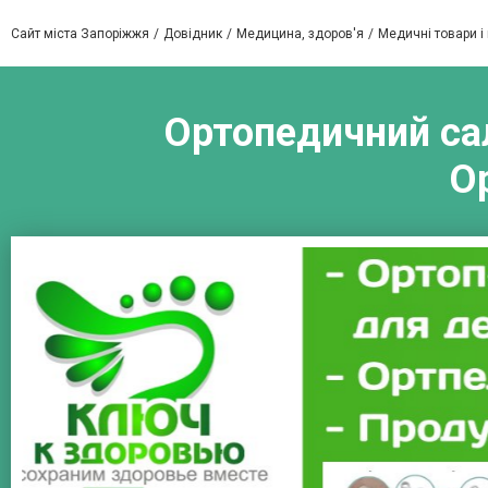
Сайт міста Запоріжжя
Довідник
Медицина, здоров'я
Медичні товари і
Ортопедичний сал
О