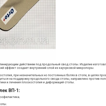
супинирующим действием под продольный свод стопы. Изделие изготов
кий эффект создает внутренний слой из каучуковой микропоры.
стопия, при незначительных но постоянных болях в стопе, в целях про
диться на поддержку продольного свода стопы, направлено против по
тики и лечения плоскостопия и деформаций стопы.
лек ВП-1:
профилактика;
топы.