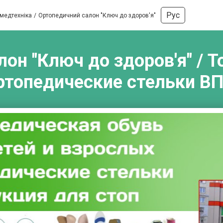
Рус
 медтехніка
Ортопедичний салон "Ключ до здоров'я"
он "Ключ до здоров'я" / То
ртопедические стельки ВП