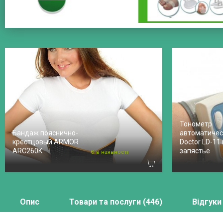
Тонометр
Бандаж пояснично-
автоматическ
крестцовый ARMOR
Doctor LD-11
ARC260K
запястье
Є в наявності
Опис
Товари та послуги (446)
Відгуки 