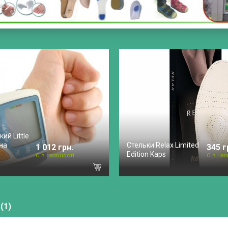
ий Little
 на
Стельки Relax Limited
1 012 грн.
345 г
Edition Kaps
Є в наявності
Є в ная
(1)