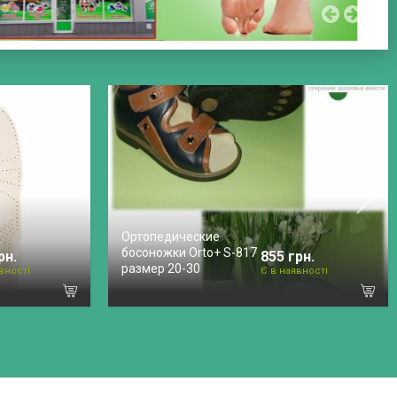
Ортопедические
босоножки Orto+ S-817
рн.
855 грн.
размер 20-30
вності
Є в наявності