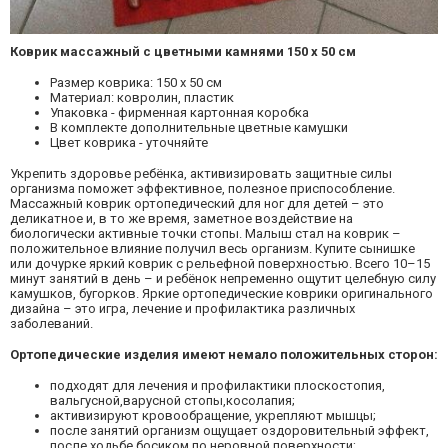
Коврик массажный с цветными камнями 150 х 50 см
Размер коврика: 150 x 50 см
Материал: ковролин, пластик
Упаковка - фирменная картонная коробка
В комплекте дополнительные цветные камушки
Цвет коврика - уточняйте
Укрепить здоровье ребёнка, активизировать защитные силы
организма поможет эффективное, полезное приспособление.
Массажный коврик ортопедический для ног для детей – это
деликатное и, в то же время, заметное воздействие на
биологически активные точки стопы. Малыш стал на коврик –
положительное влияние получил весь организм. Купите сынишке
или дочурке яркий коврик с рельефной поверхностью. Всего 10–15
минут занятий в день – и ребёнок непременно ощутит целебную силу
камушков, бугорков. Яркие ортопедические коврики оригинального
дизайна – это игра, лечение и профилактика различных
заболеваний.
Ортопедические изделия имеют немало положительных сторон:
подходят для лечения и профилактики плоскостопия,
вальгусной,варусной стопы,косолапия;
активизируют кровообращение, укрепляют мышцы;
после занятий организм ощущает оздоровительный эффект,
после ходьбе босиком по неровной поверхности;