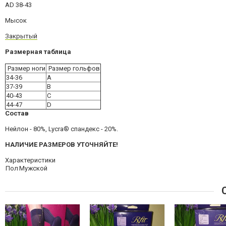
AD 38-43
Мысок
Закрытый
Размерная таблица
Размер ноги
Размер гольфов
34-36
A
37-39
B
40-43
C
44-47
D
Состав
Нейлон - 80%, Lycra® спандекс - 20%.
НАЛИЧИЕ РАЗМЕРОВ УТОЧНЯЙТЕ!
Характеристики
Пол
Мужской
С