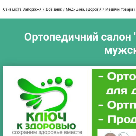
Сайт міста Запоріжжя
Довідник
Медицина, здоров'я
Медичні товари і
Ортопедичний салон "
мужск