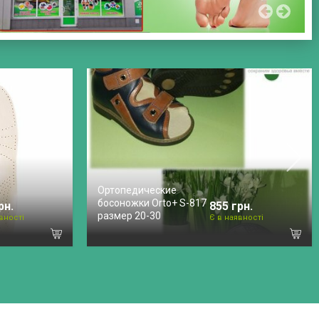
Ортопедические
босоножки Orto+ S-817
рн.
855 грн.
размер 20-30
вності
Є в наявності