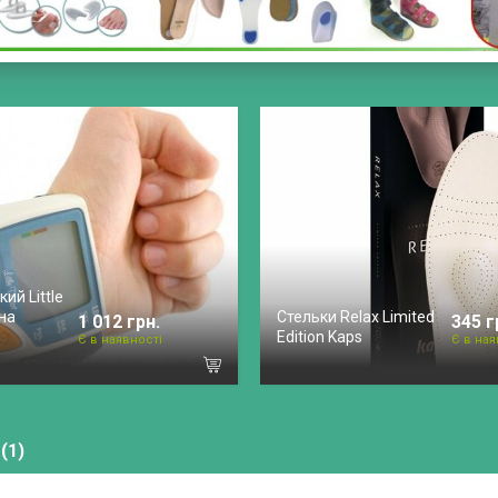
ий Little
 на
Стельки Relax Limited
1 012 грн.
345 г
Edition Kaps
Є в наявності
Є в ная
(1)