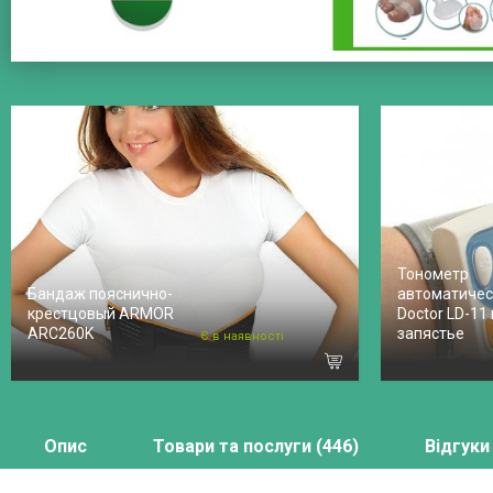
Тонометр
Бандаж пояснично-
автоматическ
крестцовый ARMOR
Doctor LD-11
ARC260K
запястье
Є в наявності
Опис
Товари та послуги (446)
Відгуки 