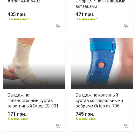
Armor ARA 5402
Ortop ES-906 с гелевыми
вставками
435 грн.
471 грн.
Є в наявності
Є в наявності
Бандаж на
Бандаж на коленный
голеностопный сустав
сустав со спиральными
эластичный Ortop ES-901
ребрами Ortop ns-706
171 грн.
745 грн.
Є в наявності
Є в наявності