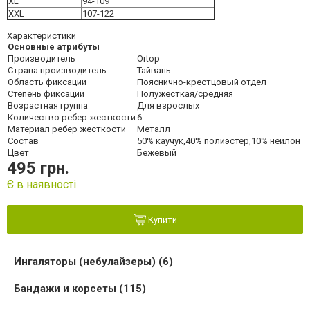
XL
94-109
XXL
107-122
Характеристики
Основные атрибуты
Производитель
Ortop
Страна производитель
Тайвань
Область фиксации
Пояснично-крестцовый отдел
Степень фиксации
Полужесткая/средняя
Возрастная группа
Для взрослых
Количество ребер жесткости
6
Материал ребер жесткости
Металл
Состав
50% каучук,40% полиэстер,10% нейлон
Цвет
Бежевый
495 грн.
Є в наявності
Купити
Ингаляторы (небулайзеры) (6)
Бандажи и корсеты (115)