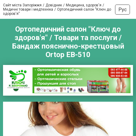
Сайт міста Запоріжжя
Довідник
Медицина, здоров'я
Рус
Медичні товари і медтехніка
Ортопедичний салон "Ключ до
здоров'я"
Ортопедичний салон "Ключ до
здоров'я" / Товари та послуги /
Бандаж пояснично-крестцовый
Ortop EB-510