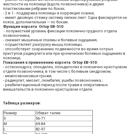
жесткости на пояснице (вдоль позвоночника) и двумя
пластиковыми ребрами по боках;
- 2 в 1 - поддержка поясницы и коррекция осанки;
- имеет двойную стяжку систему липких лент. Одна фиксируется на
поясе, дополнительная — по бокам
.
Функции корсета Ortop EB-510:
- полужесткий уровень фиксации пояснично-грудного отдела
позвоночника;
- снижает мышечные спазмы и болевые ощущения;
- осуществляет разгрузку мышц поясницы;
- способствует сохранению подвижности во время острых
приступов радикулита или при хронических болевых ощущениях в
пояснице;
Показания к применению корсета Ortop EB-510:
- остеохондроз, спондилез, спондилолиз в пояснично-крестцовом
отделе позвоночника, в том числе с болевым синдромом;
- межпозвонковые грыжи;
- радикулит, миозит, люмбагия, ушибы позвоночника ;
- реабилитационный период после травм и оперативных
вмешательств в пояснично-крестцовом отделе.
Таблица размеров:
Размер
Обхват талии
S
56-71
M
69-84
L
82-97