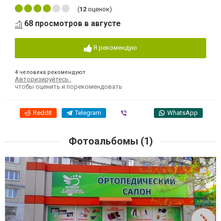
(
12
оценок)
68 просмотров в августе
Я рекомендую
4 человека рекомендуют
Авторизируйтесь
,
чтобы оценить и порекомендовать
Reddit
Telegram
Viber
WhatsApp
Фотоальбомы (1)