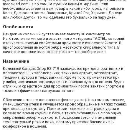
medsklad.com.ua по самым лучшим ценам в Украине. Если
необходимо доставить вам товар в какой либо город, например в
Киев, Днепропетровск, Запорожье, Кривой Рог, Харьков, Донецк
или любой другой, то мы сделаем это буквально за пару дней.
Особенности
Бандаж на коленный сустав имеет высоту 30 сантиметров.
Изготовлен из мягкого и эластичного материала TACTEL, который
отличается своими свойствами прочности и износостойкости. В
приспособлении имеются ребра жесткости спирального типа. В
качестве дополнительного эффекта — теплосберегание.
Назначение
Коленный бандаж Ortop ES-719 назначается при дегенеративных и
воспалительных заболеваниях, таких как артрит, остеоартрит,
тендинит, артроз и тендовагинит. Кроме того, применятется при
ушибах, частичных повреждениях в связках сустава колена. Будет
отличным средством для профилактики после занятий спортом и
тяжелых физических нагрузках на ноги.
Обеспечивается легкая степень фиксации с эффектом компрессии,
уменьшаются отеки и улучшается кровообращение в мягких тканях,
прилегающих к суставу. Происходит снижение нагрузок удара в
колене во время ходьбы и бега, а также скручивания с помощью
спиральных ребер жесткости. Поддерживается оптимальный
температурный режим кожи, поэтому приспособление очень
комфортное в ношении.