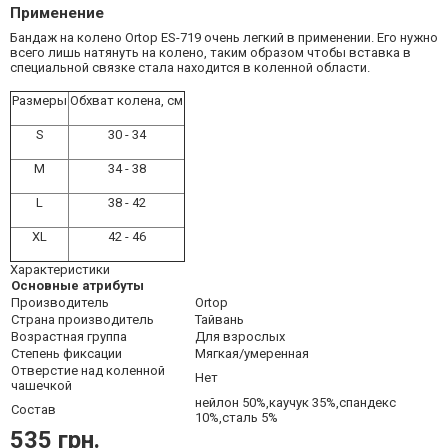
Применение
Бандаж на колено Ortop ES-719 очень легкий в применении. Его нужно
всего лишь натянуть на колено, таким образом чтобы вставка в
специальной связке стала находится в коленной области.
Размеры
Обхват колена, см
S
30 - 34
M
34 - 38
L
38 - 42
XL
42 - 46
Характеристики
Основные атрибуты
Производитель
Ortop
Страна производитель
Тайвань
Возрастная группа
Для взрослых
Степень фиксации
Мягкая/умеренная
Отверстие над коленной
Нет
чашечкой
нейлон 50%,каучук 35%,спандекс
Состав
10%,сталь 5%
535 грн.