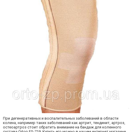
При дегенеративных и воспалительных заболеваний в области
колена, например таких заболеваний как артрит, тендинит, артроз,
остеоартроз стоит обратить внимание на бандаж для коленного
сустава Ortop ES-719. Купить его можно в нашем интернет магазине