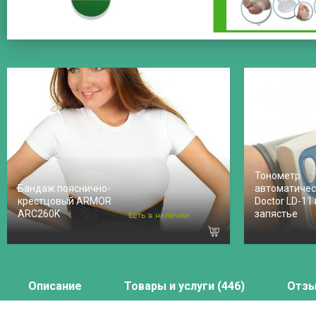
Тонометр
Бандаж пояснично-
автоматическ
крестцовый ARMOR
Doctor LD-11
ARC260K
запястье
Есть в наличии
Описание
Товары и услуги (446)
Отзы