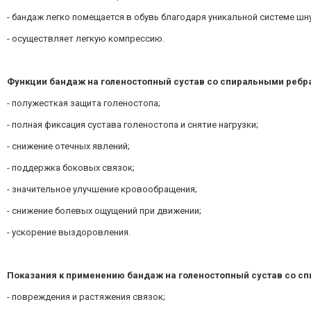
- бандаж легко помещается в обувь благодаря уникальной системе шн
- осуществляет легкую компрессию.
Функции бандаж на голеностопный сустав с
о спиральными ребр
- полужесткая защита голеностопа;
- полная фиксация сустава голеностопа и снятие нагрузки;
- снижение отечных явлений;
- поддержка боковых связок;
- значительное улучшение кровообращения;
- снижение болевых ощущений при движении;
- ускорение выздоровления.
Показания к применению бандаж на голеностопный сустав с
о с
- повреждения и растяжения связок;