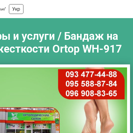
Укр
вью"
ы и услуги / Бандаж на
жесткости Ortop WH-917