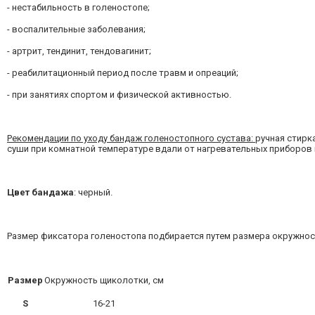
- нестабильность в голеностопе;
- воспалительные заболевания;
- артрит, тендинит, тендовагинит;
- реабилитационный период после травм и опреаций;
- при занятиях спортом и физической активностью.
Рекомендации по уходу б
андаж
голеностопного сустава:
ручная стирк
суши при комнатной температуре вдали от нагревательных приборов 
Цвет
бандажа
: черный.
Размер фиксатора голеностопа подбирается путем размера окружнос
Размер
Окружность щиколотки, см
S
16-21