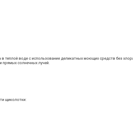
а в теплой воде с использование деликатных моющих средств без хлора
и прямых солнечных лучей.
ти щиколотки: