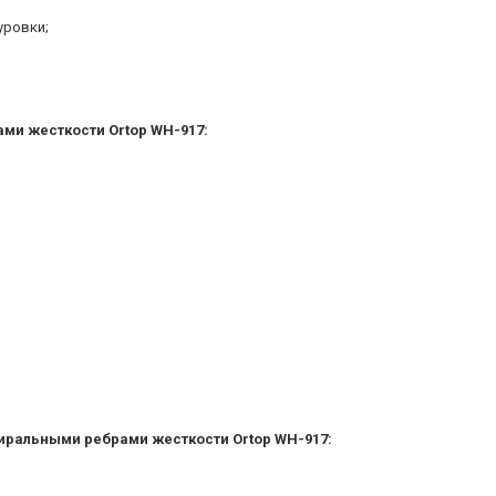
уровки;
ами жесткости
Ortop
WH-917:
пиральными ребрами жесткости
Ortop
WH-917: