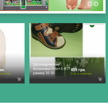
Ортопедические
босоножки Orto+ S-817
рн.
855 грн.
размер 20-30
 наличии
Есть в наличии