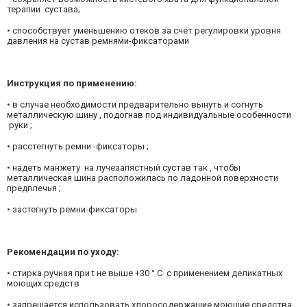
терапии сустава;
• способствует уменьшению отеков за счет регулировки уровня
давления на сустав ремнями-фиксаторами
Инструкция по применению:
• в случае необходимости предварительно вынуть и согнуть
металлическую шину , подогнав под индивидуальные особенности
руки ;
• расстегнуть ремни -фиксаторы ;
• надеть манжету на лучезапястный сустав так , чтобы
металлическая шина расположилась по ладонной поверхности
предплечья ;
• застегнуть ремни-фиксаторы
Рекомендации по уходу:
• стирка ручная при t не выше +30 ° С с применением деликатных
моющих средств
• запрещается использовать хлоросодержащие моющие средства.