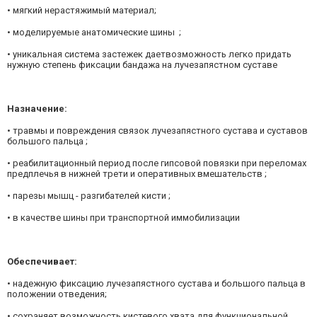
• мягкий нерастяжимый материал;
• моделируемые анатомические шины ;
• уникальная система застежек даетвозможность легко придать
нужную степень фиксации бандажа на лучезапястном суставе
Назначение:
• травмы и повреждения связок лучезапястного сустава и суставов
большого пальца ;
• реабилитационный период после гипсовой повязки при переломах
предплечья в нижней трети и оперативных вмешательств ;
• парезы мышц - разгибателей кисти ;
• в качестве шины при транспортной иммобилизации
Обеспечивает:
• надежную фиксацию лучезапястного сустава и большого пальца в
положении отведения;
• сохраняет возможность кистевого хвата для функциональной